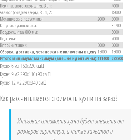
Петли плавного закрывания, Blum:
4000
Авентос (складная дверь), Blum, 2:
18000
Механические подъемники:
2000
3000
Карусель в угловой стол:
36700
Посудосушитель 800 мм:
5000
Подсветка:
7000
Встройка техники:
6000
6000
Сборка, доставка, установка не включены в цену
15000
15000
Итого минимум/ максимум (внешне идентичны):
111400
282800
Кухня 6 м2 160х220 см
Кухня 9 м2 290х110+90 см
Кухня 12 м2 290х340 см
Как рассчитывается стоимость кухни на заказ?
Итоговая стоимость кухни будет зависеть от
размеров гарнитура, а также качества и