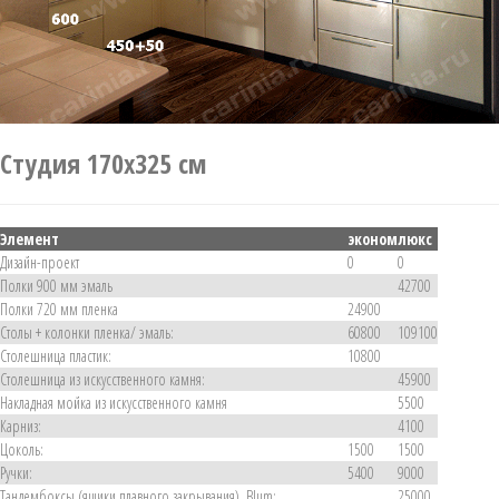
Студия 170х325 см
Элемент
эконом
люкс
Дизайн-проект
0
0
Полки 900 мм эмаль
42700
Полки 720 мм пленка
24900
Столы + колонки пленка/ эмаль:
60800
109100
Столешница пластик:
10800
Столешница из искусственного камня:
45900
Накладная мойка из искусственного камня
5500
Карниз:
4100
Цоколь:
1500
1500
Ручки:
5400
9000
Тандембоксы (ящики плавного закрывания), Blum:
25000